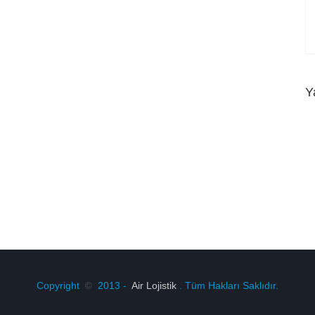
Y
Copyright
2013 -
Air Lojistik
. Tüm Hakları Saklıdır.
©