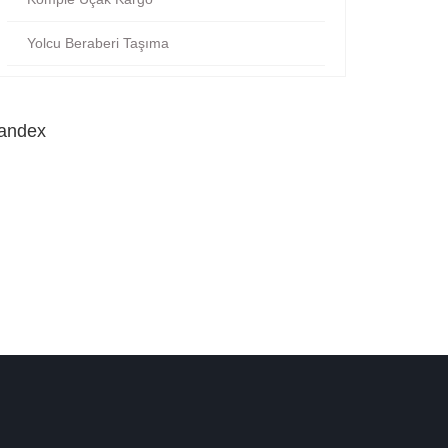
Yolcu Beraberi Taşıma
andex