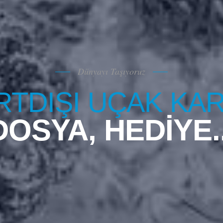
Dünyayı Taşıyoruz
RTDIŞI UÇAK KA
Tİ
|