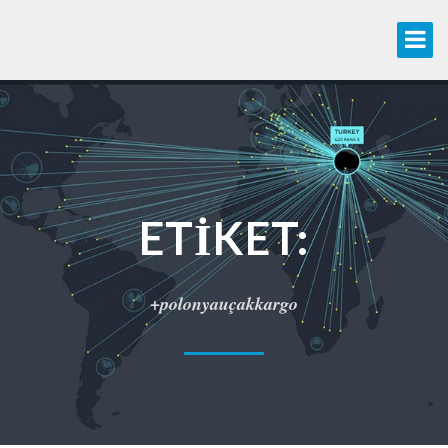
ETIKET:
+polonyauçakkargo