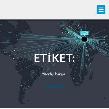
ETIKET:
“berlinkargo”