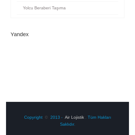
Yolcu Beraberi Taşıma
Yandex
Copyright
2013 -
Air Lojistik
. Tüm Hakları
©
Saklıdır.