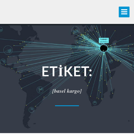
ETIKET:
[basel kargo]